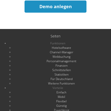
Demo anlegen
Seiten
Funktionen
Hotelsoftware
Channel-Manager
Webbuchung
Personalmanagement
Finanzen
Schnittstellen
Statistiken
Für Deutschland
Weitere Funktionen
Vorteile
Einfach
Mobil
Flexibel
Günstig
Zuverlässig