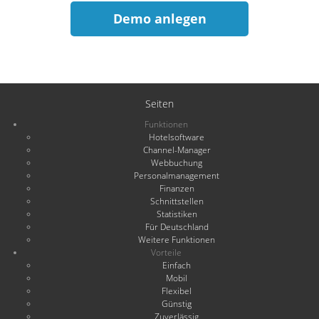
Demo anlegen
Seiten
Funktionen
Hotelsoftware
Channel-Manager
Webbuchung
Personalmanagement
Finanzen
Schnittstellen
Statistiken
Für Deutschland
Weitere Funktionen
Vorteile
Einfach
Mobil
Flexibel
Günstig
Zuverlässig