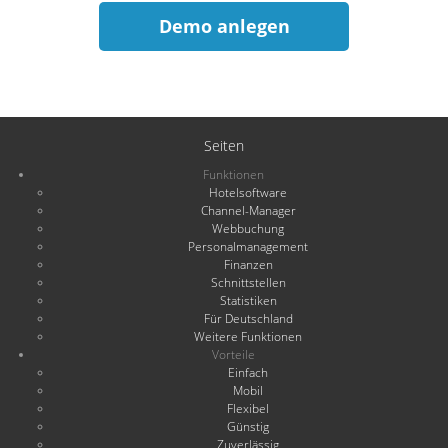
Demo anlegen
Seiten
Funktionen
Hotelsoftware
Channel-Manager
Webbuchung
Personalmanagement
Finanzen
Schnittstellen
Statistiken
Für Deutschland
Weitere Funktionen
Vorteile
Einfach
Mobil
Flexibel
Günstig
Zuverlässig