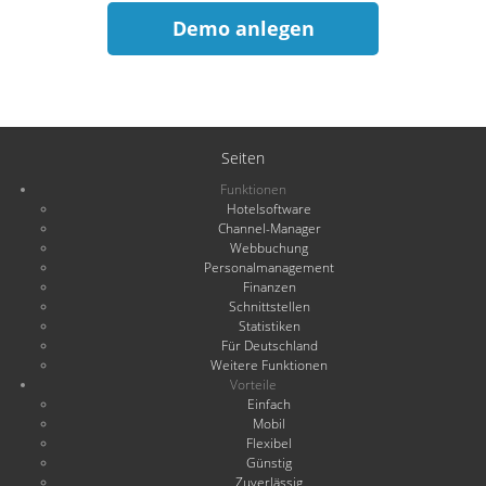
Demo anlegen
Seiten
Funktionen
Hotelsoftware
Channel-Manager
Webbuchung
Personalmanagement
Finanzen
Schnittstellen
Statistiken
Für Deutschland
Weitere Funktionen
Vorteile
Einfach
Mobil
Flexibel
Günstig
Zuverlässig