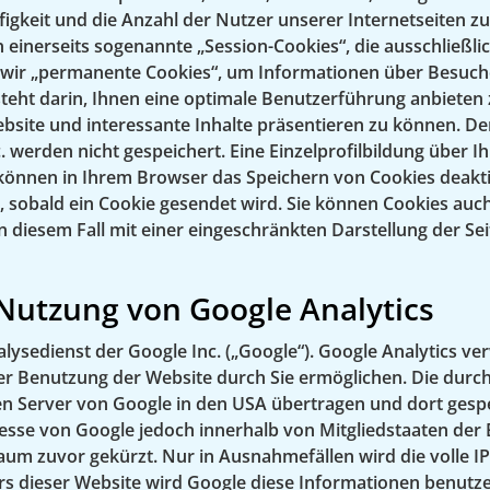
igkeit und die Anzahl der Nutzer unserer Internetseiten zu
 einerseits sogenannte „Session-Cookies“, die ausschließl
ir „permanente Cookies“, um Informationen über Besucher
esteht darin, Ihnen eine optimale Benutzerführung anbiete
ebsite und interessante Inhalte präsentieren zu können. D
 werden nicht gespeichert. Eine Einzelprofilbildung über Ih
 können in Ihrem Browser das Speichern von Cookies deakt
t, sobald ein Cookie gesendet wird. Sie können Cookies auch
e in diesem Fall mit einer eingeschränkten Darstellung der 
 Nutzung von Google Analytics
ysedienst der Google Inc. („Google“). Google Analytics ver
r Benutzung der Website durch Sie ermöglichen. Die durc
n Server von Google in den USA übertragen und dort gespeic
resse von Google jedoch innerhalb von Mitgliedstaaten der
m zuvor gekürzt. Nur in Ausnahmefällen wird die volle IP
ers dieser Website wird Google diese Informationen benut